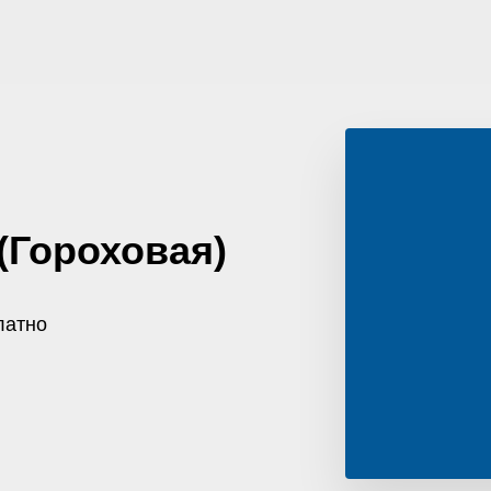
(Гороховая)
латно