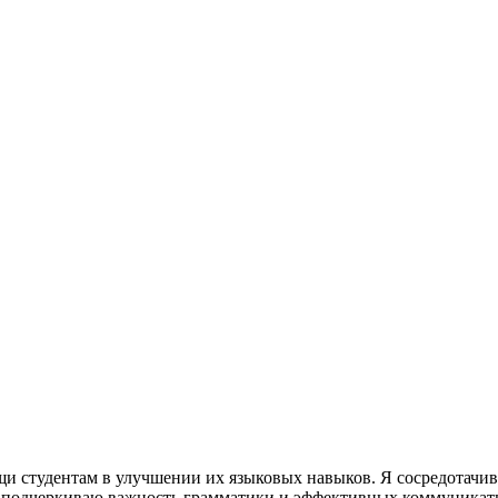
щи студентам в улучшении их языковых навыков. Я сосредотачив
е подчеркиваю важность грамматики и эффективных коммуникатив