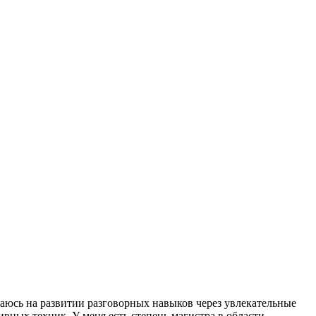
аюсь на развитии разговорных навыков через увлекательные
ных техник. У меня есть степень магистра в области