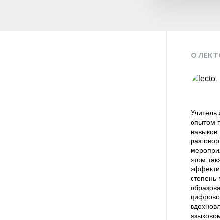
О ЛЕКТ
Учитель 
опытом 
навыков.
разговор
мероприя
этом так
эффектив
степень 
образова
цифровой
вдохновл
языковом