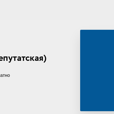
епутатская)
атно