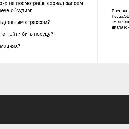
 пока не посмотришь сериал запоем
трече обсудим:
Препода
Focus.St
седневным стрессом?
эмоцион
диапазон
те пойти бить посуду?
эмоциях?