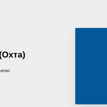
(Охта)
атно