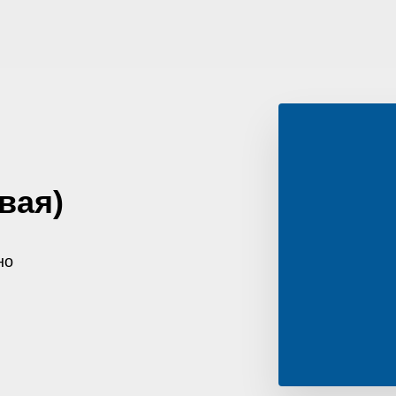
вая)
но