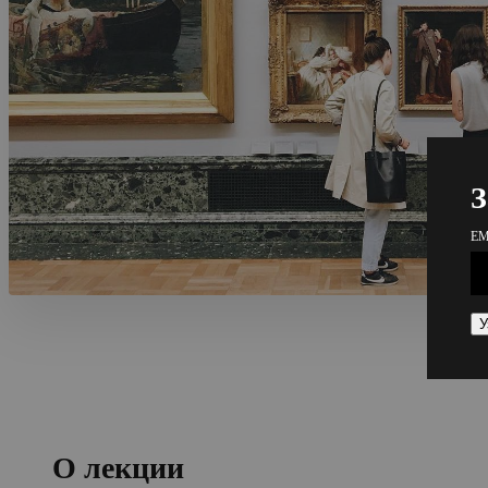
З
EM
О лекции