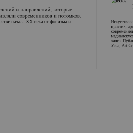
ечений и направлений, которые
дивляли современников и потомков.
сстве начала XX века от фовизма и
Искусствове
практик, ар
современног
медиаискусс
хаоса. Публи
Узел, Art Cr