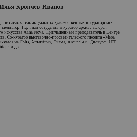
Илья Крончев-Иванов
д, исследователь актуальных художественных и кураторских
т-медиатор. Научный сотрудник и куратор архива галереи
о искусства Anna Nova. Приглашённый преподаватель в Центре
тв. Со-куратор выставочно-просветительского проекта «Мера
куется на Colta, Artterritory, Сигма, Around Art, Дискурс, ART
itique и др.