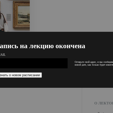
апись на лекцию окончена
AIL
Оставьте свой адрес, и мы сообщим
новой дате, как только будет извест
О ЛЕКТО